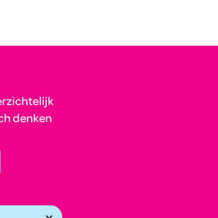
rzichtelijk
sch denken
l